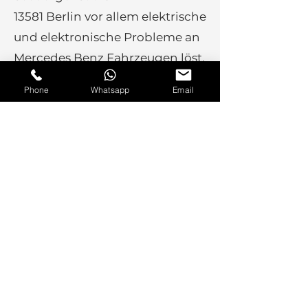
13581 Berlin vor allem elektrische
und elektronische Probleme an
Mercedes Benz Fahrzeugen löst.
Die
Komplexität der Elektronik in
Phone
Whatsapp
Email
modernen Fahrzeugen erfordert
innovative Lösungen
. Emre Koca hat
nach seinem Studium bei Mercedes
Benz Instandsetzungsmöglichkeiten für
Steuergeräte und elektronische
Bauteile entwickelt Mit Fachwissen und
Engagement streben wir an, die
Lebensdauer dieser Komponenten zu
verlängern und unseren Kunden
zuverlässige Dienstleistungen
anzubieten.
Angefangen mit der Reparatur von
Kombiinstrumenten (Tachoeinheiten)
und elektronischen
Zündschlosssystemen stehen