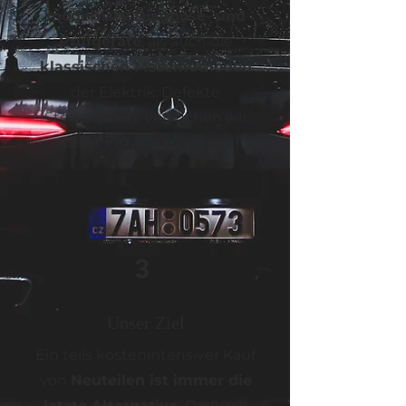
modernste Diagnose- und
Prüfgeräte
, als auch die
klassischen Messmethoden
der Elektrik. Defekte
Steuergeräte versuchen wir
zuerst instand zu setzen.
3
Unser Ziel
Ein teils kostenintensiver Kauf
von
Neuteilen ist immer die
letzte Alternative.
Dadurch