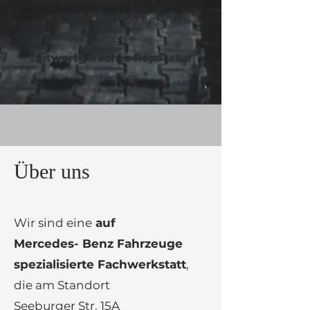
können wir ebenso für ältere
Baureihen eine
zeitwertgerechte Reparatur
anbieten.
Über uns
My name is Alexa Young
Wir sind eine
auf
Mercedes- Benz Fahrzeuge
spezialisierte Fachwerkstatt
,
die am Standort
Seeburger Str. 15A