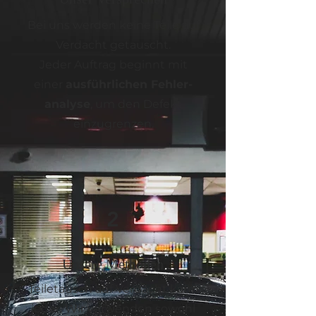
Bei uns werden keine Teile auf
Verdacht getauscht.
Jeder Auftrag beginnt mit
einer
ausführlichen Fehler­
analyse
, um den Defekt
einzugrenzen.
2
Unsere Methoden
Teiletausch auf Verdacht kann
jeder. Wir verwenden sowohl