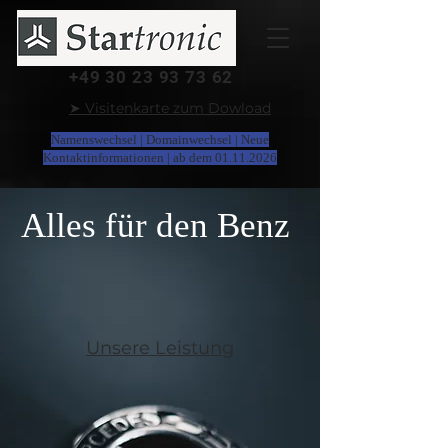
+49 30 23 93 73 62
➤ Visitenkarte zum Dowload
Namenswechsel | Domainwechsel | Neue
Kontaktinformationen | ab dem
01.11.2026
Alles für den Benz
Unsere Leistung