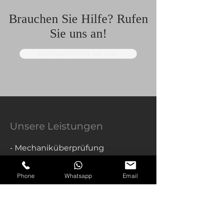
Brauchen Sie Hilfe? Rufen
Sie uns an!
KONTAKTIEREN SIE UNS
Unsere Leistungen
- Mechaniküberprüfung
- Autowartung
- Öl- und Bremsüberprüfung
Phone
Whatsapp
Email
- Abschleppdienst
- Reifenwechsel
- Batteriewechsel